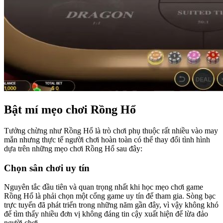
Bật mí mẹo chơi Rồng Hổ
Tưởng chừng như Rồng Hổ là trò chơi phụ thuộc rất nhiều vào may
mắn nhưng thực tế người chơi hoàn toàn có thể thay đổi tình hình
dựa trên những mẹo chơi Rồng Hổ sau đây:
Chọn sân chơi uy tín
Nguyên tắc đầu tiên và quan trọng nhất khi học mẹo chơi game
Rồng Hổ là phải chọn một cổng game uy tín để tham gia. Sòng bạc
trực tuyến đã phát triển trong những năm gần đây, vì vậy không khó
để tìm thấy nhiều đơn vị không đáng tin cậy xuất hiện để lừa đảo
người chơi.