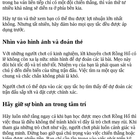
trong ba ván liên tiếp chỉ có một đội chiến thắng, thì ván thứ tư
nhiều khả năng sẽ diễn ra ở phía bên kia.
Hãy tự tin và thử xem bạn có thể thu được lợi nhuận lớn nhất
không. Nhưng tất nhiên, hãy đảm bảo mọi quy tắc đều được áp
dụng trước.
Nhìn vào hình ảnh và đoán thẻ
Với những người chơi có kinh nghiệm, lời khuyên chơi Rồng Hổ có
lẽ không còn xa lạ nữa: nhìn hình để dự đoán các lá bài. Mẹo này
đòi hỏi tốc độ và trí nhớ tốt. Nhiệm vụ của bạn là phải quan sát và
chú ý đến diễn biến của từng trận đấu. Việc tìm ra một quy tắc
chung và chắc chắn không phải là khó.
Người chơi có thể dựa vào các quy tắc họ tìm thấy để dự đoán các
trận đấu sắp tới và đặt cược chính xác.
Hãy giữ sự bình an trong tâm trí
Hãy luôn nhớ rằng ngay cả khi bạn học được mẹo chơi Rồng Hổ thì
việc thua là điều không thể tránh khỏi vì đây là trò chơi may rủi. Khi
tham gia những trò chơi như vậy, người chơi phải luôn cảnh giác và
thông minh. Đừng bao giờ quá chú trọng vào việc chiến thắng hoặc
kiếm được nhiều tiền. Bạn chỉ cần tập trung vào việc phát triển kỹ