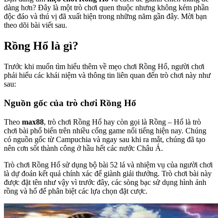
dàng hơn? Đây là một trò chơi quen thuộc nhưng không kém phần
độc đáo và thú vị đã xuất hiện trong những năm gần đây. Mời bạn
theo dõi bài viết sau.
Rồng Hổ là gì?
Trước khi muốn tìm hiểu thêm về mẹo chơi Rồng Hổ, người chơi
phải hiểu các khái niệm và thông tin liên quan đến trò chơi này như
sau:
Nguồn gốc của trò chơi Rồng Hổ
Theo
max88
, trò chơi Rồng Hổ hay còn gọi là Rồng – Hổ là trò
chơi bài phổ biến trên nhiều cổng game nổi tiếng hiện nay. Chúng
có nguồn gốc từ Campuchia và ngay sau khi ra mắt, chúng đã tạo
nên cơn sốt thành công ở hầu hết các nước Châu Á.
Trò chơi Rồng Hổ sử dụng bộ bài 52 lá và nhiệm vụ của người chơi
là dự đoán kết quả chính xác để giành giải thưởng. Trò chơi bài này
được đặt tên như vậy vì trước đây, các sòng bạc sử dụng hình ảnh
rồng và hổ để phân biệt các lựa chọn đặt cược.