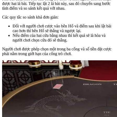
được hai lá bài. Tiếp tục lật 2 lá bài này, sau đó chuyển sang bước
tính điểm và so sánh kết quả với nhau.
Các quy tắc so sánh khá đơn giản:
Đối với người chơi cược vào bên Hổ và điểm sau khi lật bài
cao hơn thì bên Hổ sẽ thắng và ngược lại.
Nếu điểm của hai cửa bằng nhau thì kết quả sẽ là hòa và
người chơi chọn cửa đó sẽ thắng.
Người chơi được phép chọn một trong ba cổng và số tiền đặt cược
phải nằm trong giới hạn của cổng trò chơi.