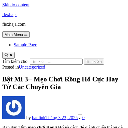
Skip to content
flexhaja
flexhaja.com
Main Menu
Sample Page
Tìm kiếm cho:
Posted in
Uncategorized
Bật Mí 3+ Mẹo Chơi Rồng Hổ Cực Hay
Từ Các Chuyên Gia
by
banlink
Tháng 3 23, 2025
0
Bạn đang tìm
mẹo chơi Rồng Hổ
và cách để giành chiến thắng dễ