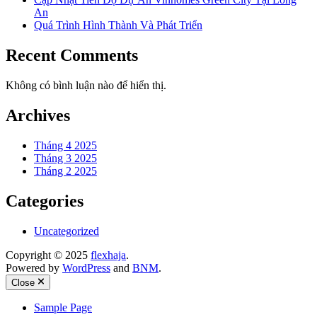
An
Quá Trình Hình Thành Và Phát Triển
Recent Comments
Không có bình luận nào để hiển thị.
Archives
Tháng 4 2025
Tháng 3 2025
Tháng 2 2025
Categories
Uncategorized
Copyright © 2025
flexhaja
.
Powered by
WordPress
and
BNM
.
Close
Sample Page