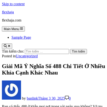
Skip to content
flexhaja
flexhaja.com
Main Menu
Sample Page
Tìm kiếm cho:
Posted in
Uncategorized
Giải Mã Ý Nghĩa Số 488 Chi Tiết Ở Nhiều
Khía Cạnh Khác Nhau
by
banlink
Tháng 3 30, 2025
0
Bạn có thấy 488 ở khắp mọi nơi trong vài ngày qua không? Vũ trụ