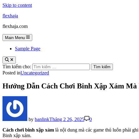
Skip to content
flexhaja
flexhaja.com
Main Menu
Sample Page
Tìm kiếm cho:
Posted in
Uncategorized
Hướng Dẫn Cách Chơi Binh Xập Xám Mà 
by
banlink
Tháng 2 26, 2025
0
Cách chơi binh xập xám
là nội dung mà các game thủ luôn phải ghi 
Binh xập xám.