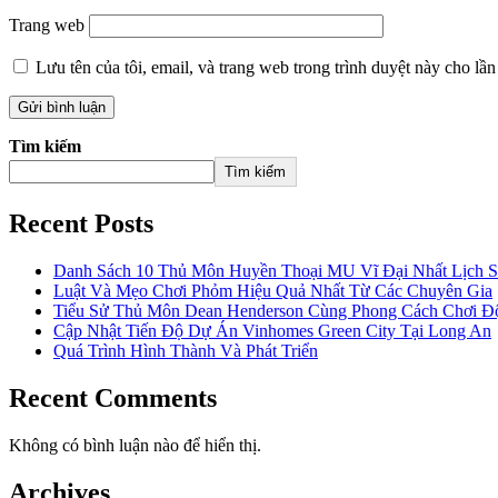
Trang web
Lưu tên của tôi, email, và trang web trong trình duyệt này cho lần 
Tìm kiếm
Tìm kiếm
Recent Posts
Danh Sách 10 Thủ Môn Huyền Thoại MU Vĩ Đại Nhất Lịch 
Luật Và Mẹo Chơi Phỏm Hiệu Quả Nhất Từ Các Chuyên Gia
Tiểu Sử Thủ Môn Dean Henderson Cùng Phong Cách Chơi Đ
Cập Nhật Tiến Độ Dự Án Vinhomes Green City Tại Long An
Quá Trình Hình Thành Và Phát Triển
Recent Comments
Không có bình luận nào để hiển thị.
Archives