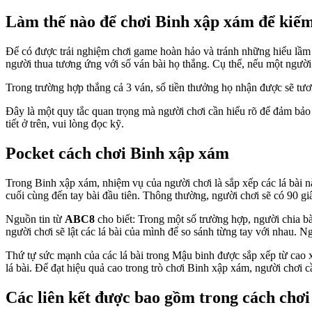
Làm thế nào để chơi Binh xập xám để kiếm
Để có được trải nghiệm chơi game hoàn hảo và tránh những hiểu lầm k
người thua tương ứng với số ván bài họ thắng. Cụ thể, nếu một người 
Trong trường hợp thắng cả 3 ván, số tiền thưởng họ nhận được sẽ tươn
Đây là một quy tắc quan trọng mà người chơi cần hiểu rõ để đảm bảo k
tiết ở trên, vui lòng đọc kỹ.
Pocket cách chơi Binh xập xám
Trong Binh xập xám, nhiệm vụ của người chơi là sắp xếp các lá bài này
cuối cùng đến tay bài đầu tiên. Thông thường, người chơi sẽ có 90 gi
Nguồn tin từ
ABC8
cho biết: Trong một số trường hợp, người chia bài
người chơi sẽ lật các lá bài của mình để so sánh từng tay với nhau. N
Thứ tự sức mạnh của các lá bài trong Mậu binh được sắp xếp từ cao x
lá bài. Để đạt hiệu quả cao trong trò chơi Binh xập xám, người chơi c
Các liên kết được bao gồm trong cách chơ