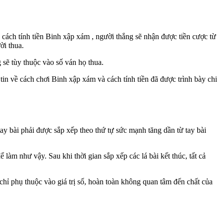
 cách tính tiền Binh xập xám , người thắng sẽ nhận được tiền cược từ
ời thua.
 sẽ tùy thuộc vào số ván họ thua.
tin về cách chơi Binh xập xám và cách tính tiền đã được trình bày chi
tay bài phải được sắp xếp theo thứ tự sức mạnh tăng dần từ tay bài
 làm như vậy. Sau khi thời gian sắp xếp các lá bài kết thúc, tất cả
chỉ phụ thuộc vào giá trị số, hoàn toàn không quan tâm đến chất của