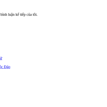
bình luận kế tiếp của tôi.
Sử
ộc Đáo