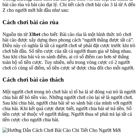
bài cào rùa và bài cào đại lý. Chi tiết cách chơi bài cào 3 lá từ A đến
Z cho người mới bắt đầu như sau:
Cách chơi bài cào rùa
Nguồn tin từ
33bet
cho biết: Bài cào rùa là một hình thức trò chơi
bài cào được xây dựng theo phong cách “người thắng được tất cả”.
Điều này có nghĩa là tất cả người chơi sẽ phải đặt cược trước khi trò
chơi bắt đầu. Số tiền cược của tất cả người tham gia sẽ bằng nhau.
Sau khi chia bài và so sánh điểm, ai có số điểm cao hơn sẽ thắng
toàn bộ số tiền cược. Tuy nhiên, nếu trong vòng cược có 2 người
chơi có cùng số điểm, số tiền cược sẽ được chia đôi cho mỗi người.
Cách chơi bài cào thách
Một người chơi trong trò chơi bài xì tố ba lá sẽ đóng vai trò là người
chia bài để bỏ tiền vào. Những người chơi còn lại sẽ là người chơi.
Sau khi chia bài, người chia bài sẽ so sánh bài của mình với người
chia bài. Khi kết quả cược được biết, người chia bài sẽ trả tiền. Số
tiền cược sẽ thuộc về người thắng. Người thua sẽ phải trả lại tất cả
tiền cược cho người chia bài.