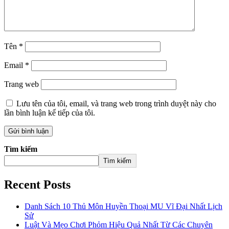
Tên
*
Email
*
Trang web
Lưu tên của tôi, email, và trang web trong trình duyệt này cho
lần bình luận kế tiếp của tôi.
Tìm kiếm
Tìm kiếm
Recent Posts
Danh Sách 10 Thủ Môn Huyền Thoại MU Vĩ Đại Nhất Lịch
Sử
Luật Và Mẹo Chơi Phỏm Hiệu Quả Nhất Từ Các Chuyên