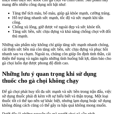
mang đến nhiều công dụng nổi bật như:
Tăng thể tích máu, bổ máu, giúp gà khỏe mạnh, cường tráng.
Hỗ trợ tăng nhanh sức mạnh, tốc độ và sức mạnh khi tấn
công.
Chống xù lông, giữ được vẻ ngoài đẹp và sức khỏe tốt.
Tăng sức bền, sức chịu đựng và khả năng chống chọi với đối
thủ mạnh.
Những sản phẩm này không chỉ giúp tăng sức mạnh nhanh chóng,
cải thiện sức bền mà còn tăng sức bền, sức chịu đựng và phục hồi
nhanh sau va chạm. Ngoài ra, chúng còn giúp ổn định tinh thần, cải
thiện thể trạng và ngăn ngừa những tình huống bất lợi, đảm bảo cho
gà chọi luôn đạt được phong độ đỉnh cao.
Những lưu ý quan trọng khi sử dụng
thuốc cho gà chọi không chạy
Để gà chọi phát huy tối đa sức mạnh và sức bền trong trận đấu, việc
sử dụng thuốc phải đi kèm với sự hiểu biết và thận trọng. Một loại
thuốc tốt có thể tạo nên sự khác biệt, nhưng lạm dụng hoặc sử dụng
không đúng cách cũng có thể gây ra hậu quả không mong muốn.
Dưới đây là những nguyên tắc mà người chọi gà cần nhớ: