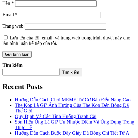
Tên
*
Email
*
Trang web
Lưu tên của tôi, email, và trang web trong trình duyệt này cho
lần bình luận kế tiếp của tôi.
Tìm kiếm
Tìm kiếm
Recent Posts
Hướng Dẫn Cách Chơi MEME Từ Cơ Bản Đến Nâng Cao
The Kop Là Gì? Ảnh Hưởng Của The Kop Đến Bóng Đá
Thế Giới
Quy Định Và Các Tình Huống Tranh Cãi
Sơn Hiệu Ứng Là Gì? Ưu Nhược Điểm Và Ứng Dụng Trong
Thực Tế
Hướng Dẫn Cách Buộc Dây Giày Đá Bóng Chi Tiết Từ A