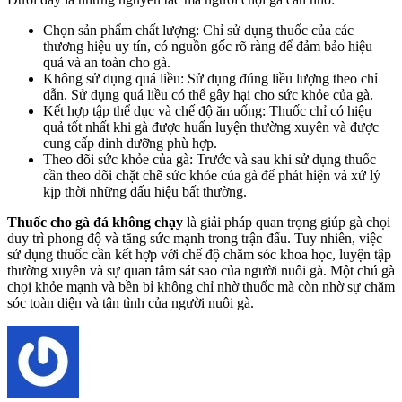
Chọn sản phẩm chất lượng: Chỉ sử dụng thuốc của các
thương hiệu uy tín, có nguồn gốc rõ ràng để đảm bảo hiệu
quả và an toàn cho gà.
Không sử dụng quá liều: Sử dụng đúng liều lượng theo chỉ
dẫn. Sử dụng quá liều có thể gây hại cho sức khỏe của gà.
Kết hợp tập thể dục và chế độ ăn uống: Thuốc chỉ có hiệu
quả tốt nhất khi gà được huấn luyện thường xuyên và được
cung cấp dinh dưỡng phù hợp.
Theo dõi sức khỏe của gà: Trước và sau khi sử dụng thuốc
cần theo dõi chặt chẽ sức khỏe của gà để phát hiện và xử lý
kịp thời những dấu hiệu bất thường.
Thuốc cho gà đá không chạy
là giải pháp quan trọng giúp gà chọi
duy trì phong độ và tăng sức mạnh trong trận đấu. Tuy nhiên, việc
sử dụng thuốc cần kết hợp với chế độ chăm sóc khoa học, luyện tập
thường xuyên và sự quan tâm sát sao của người nuôi gà. Một chú gà
chọi khỏe mạnh và bền bỉ không chỉ nhờ thuốc mà còn nhờ sự chăm
sóc toàn diện và tận tình của người nuôi gà.