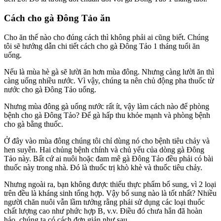
Cách cho gà Đông Tảo ăn
Cho ăn thế nào cho đúng cách thì không phải ai cũng biết. Chúng
tôi sẽ hướng dẫn chi tiết cách cho gà Đông Tảo 1 tháng tuổi ăn
uống.
Nếu là mùa hè gà sẽ lười ăn hơn mùa đông. Nhưng càng lười ăn thì
càng uống nhiều nước. Vì vậy, chúng ta nên chủ động pha thuốc từ
nước cho gà Đông Tảo uống.
Nhưng mùa đông gà uống nước rất ít, vậy làm cách nào để phòng
bệnh cho gà Đông Tảo? Để gà hấp thu khỏe mạnh và phòng bệnh
cho gà bằng thuốc.
Ở đây vào mùa đông chúng tôi chỉ dùng nó cho bệnh tiêu chảy và
hen suyễn. Hai chủng bệnh chính và chủ yếu của dòng gà Đông
Tảo này. Bất cứ ai nuôi hoặc đam mê gà Đông Tảo đều phải có bài
thuốc này trong nhà. Đó là thuốc trị khò khè và thuốc tiêu chảy.
Nhưng ngoài ra, bạn không được thiếu thực phẩm bổ sung, vì 2 loại
trên đều là kháng sinh tổng hợp. Vậy bổ sung nào là tốt nhất? Nhiều
người chăn nuôi vẫn lầm tưởng rằng phải sử dụng các loại thuốc
chất lượng cao như phức hợp B, v.v. Điều đó chưa hẳn đã hoàn
hảo, chúng ta có cách đơn giản như sau.