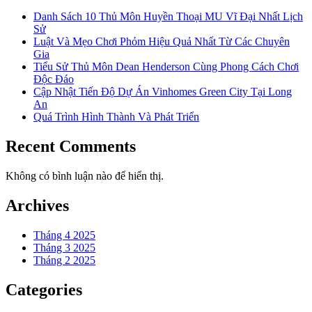
Danh Sách 10 Thủ Môn Huyền Thoại MU Vĩ Đại Nhất Lịch
Sử
Luật Và Mẹo Chơi Phỏm Hiệu Quả Nhất Từ Các Chuyên
Gia
Tiểu Sử Thủ Môn Dean Henderson Cùng Phong Cách Chơi
Độc Đáo
Cập Nhật Tiến Độ Dự Án Vinhomes Green City Tại Long
An
Quá Trình Hình Thành Và Phát Triển
Recent Comments
Không có bình luận nào để hiển thị.
Archives
Tháng 4 2025
Tháng 3 2025
Tháng 2 2025
Categories