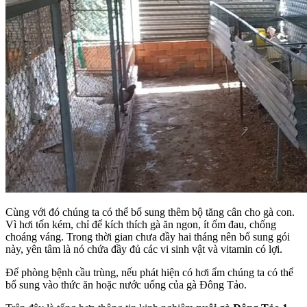
Cùng với đó chúng ta có thể bổ sung thêm bộ tăng cân cho gà con.
Vì hơi tốn kém, chỉ để kích thích gà ăn ngon, ít ốm đau, chống
choáng váng. Trong thời gian chưa đầy hai tháng nên bổ sung gói
này, yên tâm là nó chứa đầy đủ các vi sinh vật và vitamin có lợi.
Để phòng bệnh cầu trùng, nếu phát hiện có hơi ẩm chúng ta có thể
bổ sung vào thức ăn hoặc nước uống của gà Đông Tảo.