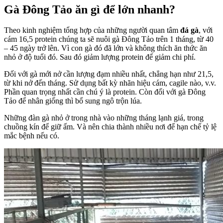
Gà Đông Tảo ăn gì để lớn nhanh?
Theo kinh nghiệm tổng hợp của những người quan tâm
đá gà
, với
cám 16,5 protein chúng ta sẽ nuôi gà Đông Tảo trên 1 tháng, từ 40
– 45 ngày trở lên. Vì con gà đó đã lớn và không thích ăn thức ăn
nhỏ ở độ tuổi đó. Sau đó giảm lượng protein để giảm chi phí.
Đối với gà mới nở cần lượng đạm nhiều nhất, chẳng hạn như 21,5,
từ khi nở đến tháng. Sử dụng bất kỳ nhãn hiệu cám, cagile nào, v.v.
Phần quan trọng nhất cần chú ý là protein. Còn đối với gà Đông
Tảo để nhân giống thì bổ sung ngô trộn lúa.
Những đàn gà nhỏ ở trong nhà vào những tháng lạnh giá, trong
chuồng kín để giữ ấm. Và nên chia thành nhiều nơi để hạn chế tỷ lệ
mắc bệnh nếu có.