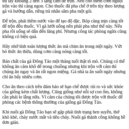
thì lấy khoảng 2 đến 3 lạng cám để trộn. Nếu cho thêm cơm nguội
trộn vào thì càng ngon. Cho thuốc đã pha chế ở trên tùy theo lượng
gà và hướng dẫn, riêng trà nhân sâm pha một gói.
Để trộn, phải thêm nước vào để tạo độ đặc. Bóp càng mịn càng tốt
để trộn đều thuốc. Vì gà lười uống nên phải pha như thế này. Nếu
pha rồi uống sẽ dẫn đến lãng phí. Nhưng công tác phòng ngừa cũng
không có hiệu quả.
Hãy nhớ tính toán lượng thức ăn mà chim ăn trong một ngày. Vứt
bỏ thức ăn thừa, dùng cơm càng nóng càng tốt.
Bản chất của gà Đông Tảo một tháng tuổi thật tò mò. Chúng có thể
không ăn cám khô để trong chuồng nhưng khi trộn với cám thì
chúng ăn ngay và ăn rất ngon miệng. Gà nhà ta ăn suốt ngày nhưng
chỉ ăn bấy nhiêu cơm.
Cho ăn theo cách trên đảm bảo sẽ hạn chế được rủi ro và sức khỏe
của giống kém chất lượng. Cũng giống như nỗi sợ con ốm, không
cần phải lo lắng nữa. Vì cám của chúng tôi được trộn với thuốc để
phòng các bệnh thông thường của giống gà Đông Tảo.
Khi nuôi gà Đông Tảo bạn sẽ gặp phải tình trạng hen suyễn, thở
khò khè, chảy nước mắt và tiêu chảy. Nuôi gà thành công không hề
đơn giản.