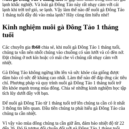
lạnh khắc nghiệt. Và loài gà Đông Tảo này rất nhạy cảm với cái
lạnh khi trời trở gió, se lạnh. Vậy làm thế nào để nuôi gà Đông Tảo
1 tháng tuổi đầy đủ vào mùa lạnh? Hãy cùng tìm hiểu nhé!
Kinh nghiệm nuôi gà Đông Tảo 1 tháng
tuổi
Các chuyên gia
fb68
chia sẻ, k
hi nuôi gà Đông Tảo 1 tháng tuổi,
chúng ta vẫn nên nhốt chúng vào chuồng có sàn lưới và có đèn nở.
Đặt chúng ở nơi kín hoặc có mái che vì chúng rất nhạy cảm với
nhiệt.
Gà Đông Tảo không ngừng lớn lên và sức khỏe của giống được
đảm bảo có sức đề kháng cao nhất. Làm thế nào để đáp ứng các tiêu
chí. Phương pháp và quy trình nuôi gà Đông Tảo 1 tháng tuổi trở
lên khỏe mạnh trong mùa đông. Chia sẻ những kinh nghiệm học tập
tích lũy dưới đây với bạn.
Để nuôi gà Đông Tảo từ 1 tháng tuổi trở lên chúng ta cần có ít nhất
3 thông tin liên quan. Đầu tiên chúng ta phải hiểu gà Đông Tảo của
chúng ta cần nhiệt.
Vì vậy vào mùa đông chúng ta cần giữ ấm, đảm bảo nhiệt độ từ 22
đến 26. Đó là tương đối chuẩn đối với gà Đông Tảo 1 tháng tuổi.