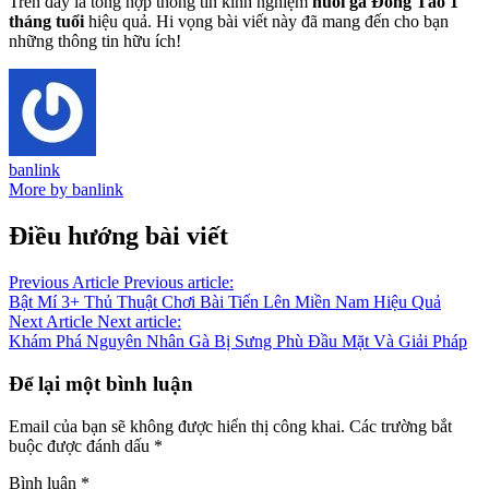
Trên đây là tổng hợp thông tin kinh nghiệm
nuôi gà Đông Tảo 1
tháng tuổi
hiệu quả. Hi vọng bài viết này đã mang đến cho bạn
những thông tin hữu ích!
banlink
More by banlink
Điều hướng bài viết
Previous Article
Previous article:
Bật Mí 3+ Thủ Thuật Chơi Bài Tiến Lên Miền Nam Hiệu Quả
Next Article
Next article:
Khám Phá Nguyên Nhân Gà Bị Sưng Phù Đầu Mặt Và Giải Pháp
Để lại một bình luận
Email của bạn sẽ không được hiển thị công khai.
Các trường bắt
buộc được đánh dấu
*
Bình luận
*