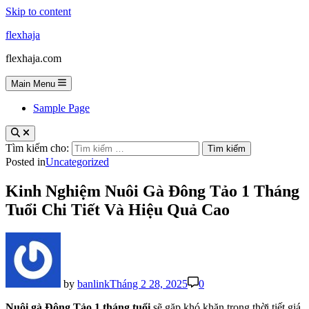
Skip to content
flexhaja
flexhaja.com
Main Menu
Sample Page
Tìm kiếm cho:
Posted in
Uncategorized
Kinh Nghiệm Nuôi Gà Đông Tảo 1 Tháng
Tuổi Chi Tiết Và Hiệu Quả Cao
by
banlink
Tháng 2 28, 2025
0
Nuôi gà Đông Tảo 1 tháng tuổi
sẽ gặp khó khăn trong thời tiết giá