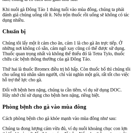
Khi nuôi gà Đông Tảo 1 tháng tuổi vào mùa đông, chúng ta phải
đánh giá chúng uống rất ít. Nếu trộn thuốc rồi uống sẽ không có tác
dụng nhiều.
Chuẩn bị
Chúng tôi lấy một ít cám cho ăn, cám 1 là cho gà ăn trực tiếp. Ở
những nơi không có sẵn, cám ngô xay cũng có thể được sử dụng.
Thuốc quan trọng nhất và không thể thiếu đó là Tetra Tylo, thuốc
chữa các bệnh thông thường của gà Đông Tảo.
Thứ hai là thuốc Bromex điều trị hô hấp. Còn thuốc bổ thì chúng tôi
cho uống trà nhân sâm người, chỉ vài nghìn một gói, rất tốt cho việc
hỗ trợ thể lực cho gà.
Đối với bệnh hen nặng, chúng ta cần tiêm, ví dụ sử dụng DOC.
Hãy nhớ chỉ sử dụng cho bệnh hen nặng, riêng biệt.
Phòng bệnh cho gà vào mùa đông
Cách phòng bệnh cho gà khỏe mạnh vào mùa đông như sau:
Chúng ta đong lượng cám vừa đủ, ví dụ nuôi khoảng chục con lợn