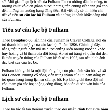
sử. Mỗi giai đoạn lịch sử của Fulham đều có những dấu ấn riêng, từ
những chức vô địch giành được, những trận chung kết danh giá cho
đến những lần xuống hạng đáng tiếc. Bài viết này sẽ tìm hiểu chi
tiết về
tiểu sử câu lạc bộ Fulham
và những khoảnh khắc đáng nhớ
của Fulham.
Tiểu sử câu lạc bộ Fulham
Theo
Bongdaso 66
, sân nhà của Fulham là Craven Cottage, nơi đã
trở thành biểu tượng của câu lạc bộ từ năm 1896. Chính tại đây,
hàng triệu người hâm mộ đã được chứng kiến những khoảnh khắc
huy hoàng và bi thảm của đội bóng. Áo sơ mi trắng và quần đùi đen
là màu truyền thống của Fulham kể từ năm 1903, tạo nên hình ảnh
đặc biệt của câu lạc bộ.
Fulham không chỉ là một đội bóng, họ còn phản ánh văn hóa và xã
hội London. Những cổ động viên trung thành của Fulham đóng vai
trò quan trọng trong lịch sử câu lạc bộ. Họ không chỉ theo đội mà
còn tham gia các hoạt động cộng đồng, bảo tồn di sản văn hóa của
Fulham.
Lịch sử câu lạc bộ Fulham
Theo tin tức từ fan thường xuyên theo dõi
nhận định bóng đá hôm