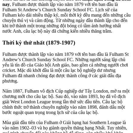
nay
, Fulham được thành lập vào năm 1879 với tên ban đầu là
Fulham St Andrew’s Church Sunday School FC. Lịch sử của
Fulham kéo dài nhiều thập kỷ, mỗi thời kỳ đều mang đến những câu
chuyện thú vị và cảm động. Từ những ngày đầu thành lập cho đến
khi trở thành một trong những đội bóng có tầm ảnh hưởng nhất
nước Anh, câu lạc bộ này đã chứng kiến nhiều thăng trầm.
Thời kỳ thứ nhất (1879-1907)
Fulham được thành lập vào năm 1879 với tên ban đầu là Fulham St
Andrew’s Church Sunday School FC. Những người sáng lập chủ
yếu là tín đồ của Giáo hội Anh giáo, bao gồm cả những người chơi
cricket. Mặc dù khởi đầu là một câu lạc bộ nghiệp dư nhưng
Fulham đã nhanh chóng đạt được thành công ở các giải đấu địa
phương.
Năm 1887, Fulham vô địch Cúp nghiệp dư Tây London, mở ra một
chương mới cho câu lạc bộ. Sau đó, vào năm 1893, họ đã vô địch
giải West London League trong lần thử sức đầu tiên. Câu lạc bộ
chính thức trở thành chuyên nghiệp vào năm 1898, đánh dấu một
bước ngoặt quan trọng trong lịch sử của câu lạc bộ.
Mùa giải đầu tiên của Fulham ở Giải hạng hai Southern League là
vào năm 1902–03 và họ giành quyền thăng hạng Nhất. Tuy nhiên,