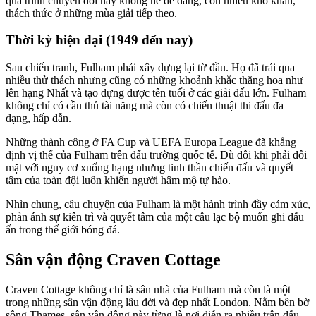
quá trình chuyển đổi này không hề dễ dàng, còn nhiều khó khăn,
thách thức ở những mùa giải tiếp theo.
Thời kỳ hiện đại (1949 đến nay)
Sau chiến tranh, Fulham phải xây dựng lại từ đầu. Họ đã trải qua
nhiều thử thách nhưng cũng có những khoảnh khắc thăng hoa như
lên hạng Nhất và tạo dựng được tên tuổi ở các giải đấu lớn. Fulham
không chỉ có cầu thủ tài năng mà còn có chiến thuật thi đấu đa
dạng, hấp dẫn.
Những thành công ở FA Cup và UEFA Europa League đã khẳng
định vị thế của Fulham trên đấu trường quốc tế. Dù đôi khi phải đối
mặt với nguy cơ xuống hạng nhưng tinh thần chiến đấu và quyết
tâm của toàn đội luôn khiến người hâm mộ tự hào.
Nhìn chung, câu chuyện của Fulham là một hành trình đầy cảm xúc,
phản ánh sự kiên trì và quyết tâm của một câu lạc bộ muốn ghi dấu
ấn trong thế giới bóng đá.
Sân vận động Craven Cottage
Craven Cottage không chỉ là sân nhà của Fulham mà còn là một
trong những sân vận động lâu đời và đẹp nhất London. Nằm bên bờ
sông Thames, sân vận động này từng là nơi diễn ra nhiều trận đấu