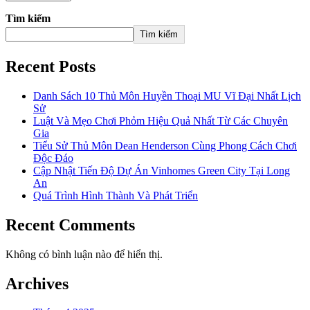
Tìm kiếm
Tìm kiếm
Recent Posts
Danh Sách 10 Thủ Môn Huyền Thoại MU Vĩ Đại Nhất Lịch
Sử
Luật Và Mẹo Chơi Phỏm Hiệu Quả Nhất Từ Các Chuyên
Gia
Tiểu Sử Thủ Môn Dean Henderson Cùng Phong Cách Chơi
Độc Đáo
Cập Nhật Tiến Độ Dự Án Vinhomes Green City Tại Long
An
Quá Trình Hình Thành Và Phát Triển
Recent Comments
Không có bình luận nào để hiển thị.
Archives