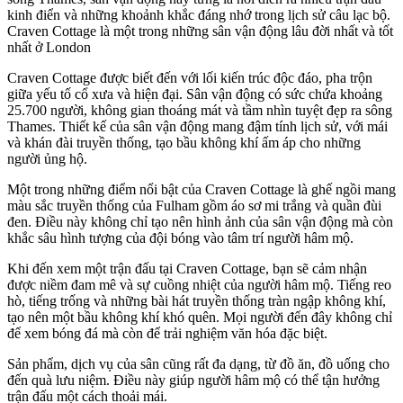
kinh điển và những khoảnh khắc đáng nhớ trong lịch sử câu lạc bộ.
Craven Cottage là một trong những sân vận động lâu đời nhất và tốt
nhất ở London
Craven Cottage được biết đến với lối kiến trúc độc đáo, pha trộn
giữa yếu tố cổ xưa và hiện đại. Sân vận động có sức chứa khoảng
25.700 người, không gian thoáng mát và tầm nhìn tuyệt đẹp ra sông
Thames. Thiết kế của sân vận động mang đậm tính lịch sử, với mái
và khán đài truyền thống, tạo bầu không khí ấm áp cho những
người ủng hộ.
Một trong những điểm nổi bật của Craven Cottage là ghế ngồi mang
màu sắc truyền thống của Fulham gồm áo sơ mi trắng và quần đùi
đen. Điều này không chỉ tạo nên hình ảnh của sân vận động mà còn
khắc sâu hình tượng của đội bóng vào tâm trí người hâm mộ.
Khi đến xem một trận đấu tại Craven Cottage, bạn sẽ cảm nhận
được niềm đam mê và sự cuồng nhiệt của người hâm mộ. Tiếng reo
hò, tiếng trống và những bài hát truyền thống tràn ngập không khí,
tạo nên một bầu không khí khó quên. Mọi người đến đây không chỉ
để xem bóng đá mà còn để trải nghiệm văn hóa đặc biệt.
Sản phẩm, dịch vụ của sân cũng rất đa dạng, từ đồ ăn, đồ uống cho
đến quà lưu niệm. Điều này giúp người hâm mộ có thể tận hưởng
trận đấu một cách thoải mái.