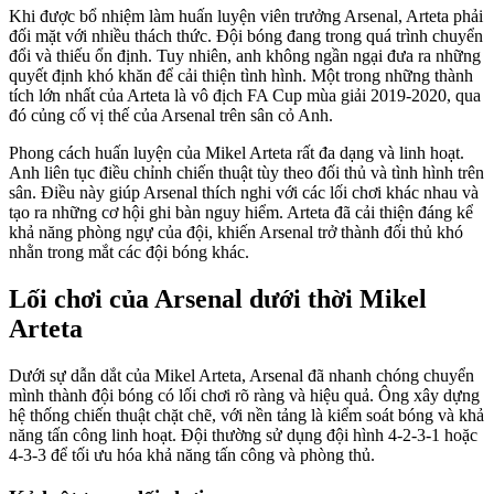
Khi được bổ nhiệm làm huấn luyện viên trưởng Arsenal, Arteta phải
đối mặt với nhiều thách thức. Đội bóng đang trong quá trình chuyển
đổi và thiếu ổn định. Tuy nhiên, anh không ngần ngại đưa ra những
quyết định khó khăn để cải thiện tình hình. Một trong những thành
tích lớn nhất của Arteta là vô địch FA Cup mùa giải 2019-2020, qua
đó củng cố vị thế của Arsenal trên sân cỏ Anh.
Phong cách huấn luyện của Mikel Arteta rất đa dạng và linh hoạt.
Anh liên tục điều chỉnh chiến thuật tùy theo đối thủ và tình hình trên
sân. Điều này giúp Arsenal thích nghi với các lối chơi khác nhau và
tạo ra những cơ hội ghi bàn nguy hiểm. Arteta đã cải thiện đáng kể
khả năng phòng ngự của đội, khiến Arsenal trở thành đối thủ khó
nhằn trong mắt các đội bóng khác.
Lối chơi của Arsenal dưới thời Mikel
Arteta
Dưới sự dẫn dắt của Mikel Arteta, Arsenal đã nhanh chóng chuyển
mình thành đội bóng có lối chơi rõ ràng và hiệu quả. Ông xây dựng
hệ thống chiến thuật chặt chẽ, với nền tảng là kiểm soát bóng và khả
năng tấn công linh hoạt. Đội thường sử dụng đội hình 4-2-3-1 hoặc
4-3-3 để tối ưu hóa khả năng tấn công và phòng thủ.