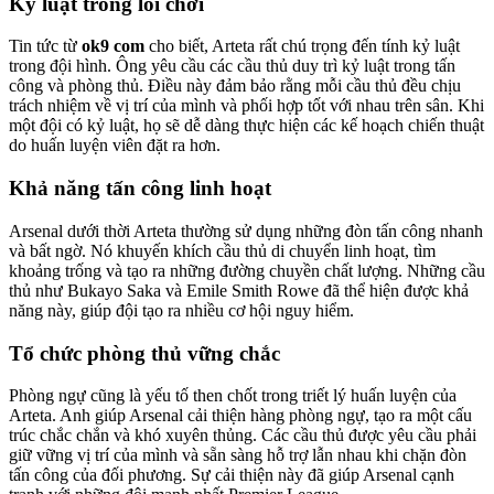
Kỷ luật trong lối chơi
Tin tức từ
ok9 com
cho biết, Arteta rất chú trọng đến tính kỷ luật
trong đội hình. Ông yêu cầu các cầu thủ duy trì kỷ luật trong tấn
công và phòng thủ. Điều này đảm bảo rằng mỗi cầu thủ đều chịu
trách nhiệm về vị trí của mình và phối hợp tốt với nhau trên sân. Khi
một đội có kỷ luật, họ sẽ dễ dàng thực hiện các kế hoạch chiến thuật
do huấn luyện viên đặt ra hơn.
Khả năng tấn công linh hoạt
Arsenal dưới thời Arteta thường sử dụng những đòn tấn công nhanh
và bất ngờ. Nó khuyến khích cầu thủ di chuyển linh hoạt, tìm
khoảng trống và tạo ra những đường chuyền chất lượng. Những cầu
thủ như Bukayo Saka và Emile Smith Rowe đã thể hiện được khả
năng này, giúp đội tạo ra nhiều cơ hội nguy hiểm.
Tổ chức phòng thủ vững chắc
Phòng ngự cũng là yếu tố then chốt trong triết lý huấn luyện của
Arteta. Anh giúp Arsenal cải thiện hàng phòng ngự, tạo ra một cấu
trúc chắc chắn và khó xuyên thủng. Các cầu thủ được yêu cầu phải
giữ vững vị trí của mình và sẵn sàng hỗ trợ lẫn nhau khi chặn đòn
tấn công của đối phương. Sự cải thiện này đã giúp Arsenal cạnh