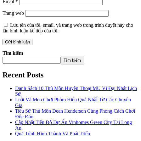
Email
*
Trang web
Lưu tên của tôi, email, và trang web trong trình duyệt này cho
lần bình luận kế tiếp của tôi.
Tìm kiếm
Tìm kiếm
Recent Posts
Danh Sách 10 Thủ Môn Huyền Thoại MU Vĩ Đại Nhất Lịch
Sử
Luật Và Mẹo Chơi Phỏm Hiệu Quả Nhất Từ Các Chuyên
Gia
Tiểu Sử Thủ Môn Dean Henderson Cùng Phong Cách Chơi
Độc Đáo
Cập Nhật Tiến Độ Dự Án Vinhomes Green City Tại Long
An
Quá Trình Hình Thành Và Phát Triển