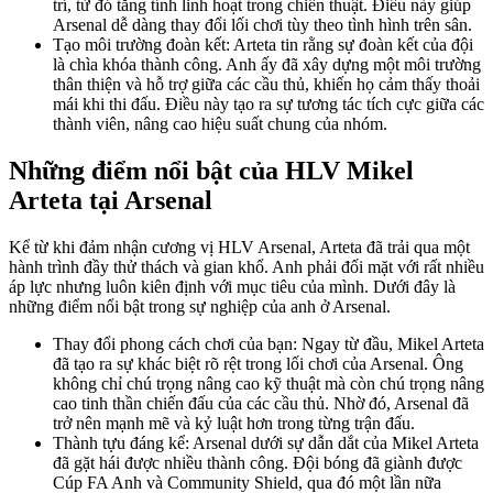
trí, từ đó tăng tính linh hoạt trong chiến thuật. Điều này giúp
Arsenal dễ dàng thay đổi lối chơi tùy theo tình hình trên sân.
Tạo môi trường đoàn kết: Arteta tin rằng sự đoàn kết của đội
là chìa khóa thành công. Anh ấy đã xây dựng một môi trường
thân thiện và hỗ trợ giữa các cầu thủ, khiến họ cảm thấy thoải
mái khi thi đấu. Điều này tạo ra sự tương tác tích cực giữa các
thành viên, nâng cao hiệu suất chung của nhóm.
Những điểm nổi bật của HLV Mikel
Arteta tại Arsenal
Kể từ khi đảm nhận cương vị HLV Arsenal, Arteta đã trải qua một
hành trình đầy thử thách và gian khổ. Anh phải đối mặt với rất nhiều
áp lực nhưng luôn kiên định với mục tiêu của mình. Dưới đây là
những điểm nổi bật trong sự nghiệp của anh ở Arsenal.
Thay đổi phong cách chơi của bạn: Ngay từ đầu, Mikel Arteta
đã tạo ra sự khác biệt rõ rệt trong lối chơi của Arsenal. Ông
không chỉ chú trọng nâng cao kỹ thuật mà còn chú trọng nâng
cao tinh thần chiến đấu của các cầu thủ. Nhờ đó, Arsenal đã
trở nên mạnh mẽ và kỷ luật hơn trong từng trận đấu.
Thành tựu đáng kể: Arsenal dưới sự dẫn dắt của Mikel Arteta
đã gặt hái được nhiều thành công. Đội bóng đã giành được
Cúp FA Anh và Community Shield, qua đó một lần nữa