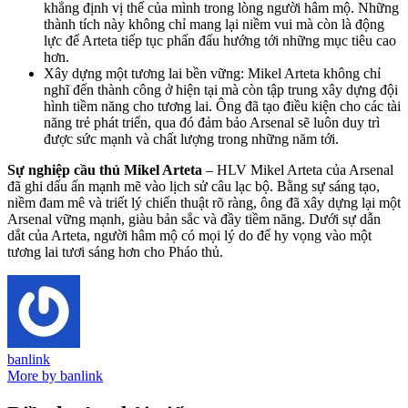
khẳng định vị thế của mình trong lòng người hâm mộ. Những
thành tích này không chỉ mang lại niềm vui mà còn là động
lực để Arteta tiếp tục phấn đấu hướng tới những mục tiêu cao
hơn.
Xây dựng một tương lai bền vững: Mikel Arteta không chỉ
nghĩ đến thành công ở hiện tại mà còn tập trung xây dựng đội
hình tiềm năng cho tương lai. Ông đã tạo điều kiện cho các tài
năng trẻ phát triển, qua đó đảm bảo Arsenal sẽ luôn duy trì
được sức mạnh và chất lượng trong những năm tới.
Sự nghiệp cầu thủ Mikel Arteta
– HLV Mikel Arteta của Arsenal
đã ghi dấu ấn mạnh mẽ vào lịch sử câu lạc bộ. Bằng sự sáng tạo,
niềm đam mê và triết lý chiến thuật rõ ràng, ông đã xây dựng lại một
Arsenal vững mạnh, giàu bản sắc và đầy tiềm năng. Dưới sự dẫn
dắt của Arteta, người hâm mộ có mọi lý do để hy vọng vào một
tương lai tươi sáng hơn cho Pháo thủ.
banlink
More by banlink