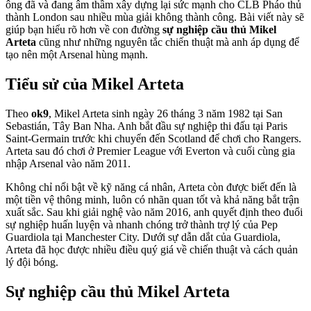
ông đã và đang âm thầm xây dựng lại sức mạnh cho CLB Pháo thủ
thành London sau nhiều mùa giải không thành công. Bài viết này sẽ
giúp bạn hiểu rõ hơn về con đường
sự nghiệp cầu thủ Mikel
Arteta
cũng như những nguyên tắc chiến thuật mà anh áp dụng để
tạo nên một Arsenal hùng mạnh.
Tiểu sử của Mikel Arteta
Theo
ok9
, Mikel Arteta sinh ngày 26 tháng 3 năm 1982 tại San
Sebastián, Tây Ban Nha. Anh bắt đầu sự nghiệp thi đấu tại Paris
Saint-Germain trước khi chuyển đến Scotland để chơi cho Rangers.
Arteta sau đó chơi ở Premier League với Everton và cuối cùng gia
nhập Arsenal vào năm 2011.
Không chỉ nổi bật về kỹ năng cá nhân, Arteta còn được biết đến là
một tiền vệ thông minh, luôn có nhãn quan tốt và khả năng bắt trận
xuất sắc. Sau khi giải nghệ vào năm 2016, anh quyết định theo đuổi
sự nghiệp huấn luyện và nhanh chóng trở thành trợ lý của Pep
Guardiola tại Manchester City. Dưới sự dẫn dắt của Guardiola,
Arteta đã học được nhiều điều quý giá về chiến thuật và cách quản
lý đội bóng.
Sự nghiệp cầu thủ Mikel Arteta