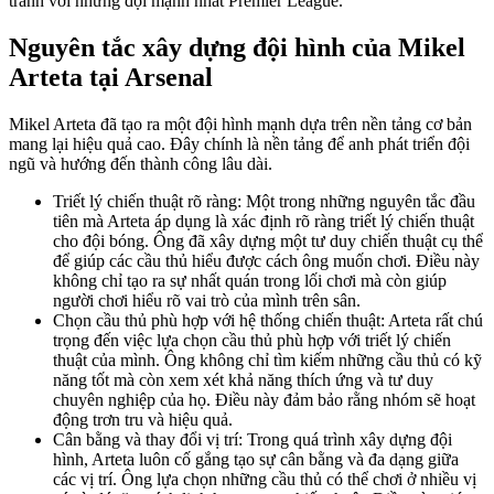
tranh với những đội mạnh nhất Premier League.
Nguyên tắc xây dựng đội hình của Mikel
Arteta tại Arsenal
Mikel Arteta đã tạo ra một đội hình mạnh dựa trên nền tảng cơ bản
mang lại hiệu quả cao. Đây chính là nền tảng để anh phát triển đội
ngũ và hướng đến thành công lâu dài.
Triết lý chiến thuật rõ ràng: Một trong những nguyên tắc đầu
tiên mà Arteta áp dụng là xác định rõ ràng triết lý chiến thuật
cho đội bóng. Ông đã xây dựng một tư duy chiến thuật cụ thể
để giúp các cầu thủ hiểu được cách ông muốn chơi. Điều này
không chỉ tạo ra sự nhất quán trong lối chơi mà còn giúp
người chơi hiểu rõ vai trò của mình trên sân.
Chọn cầu thủ phù hợp với hệ thống chiến thuật: Arteta rất chú
trọng đến việc lựa chọn cầu thủ phù hợp với triết lý chiến
thuật của mình. Ông không chỉ tìm kiếm những cầu thủ có kỹ
năng tốt mà còn xem xét khả năng thích ứng và tư duy
chuyên nghiệp của họ. Điều này đảm bảo rằng nhóm sẽ hoạt
động trơn tru và hiệu quả.
Cân bằng và thay đổi vị trí: Trong quá trình xây dựng đội
hình, Arteta luôn cố gắng tạo sự cân bằng và đa dạng giữa
các vị trí. Ông lựa chọn những cầu thủ có thể chơi ở nhiều vị