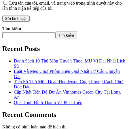
Lưu tên của tôi, email, và trang web trong trình duyệt này cho
lần bình luận kế tiếp của tôi.
Tìm kiếm
Tìm kiếm
Recent Posts
Danh Sách 10 Thủ Môn Huyền Thoại MU Vĩ Đại Nhất Lịch
Sử
Luật Và Mẹo Chơi Phỏm Hiệu Quả Nhất Từ Các Chuyên
Gia
Tiểu Sử Thủ Môn Dean Henderson Cùng Phong Cách Chơi
Độc Đáo
Cập Nhật Tiến Độ Dự Án Vinhomes Green City Tại Long
An
Quá Trình Hình Thành Và Phát Triển
Recent Comments
Không có bình luận nào để hiển thị.