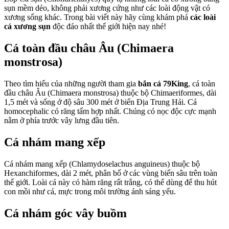
sụn mềm dẻo, không phải xương cứng như các loài động vật có
xương sống khác. Trong bài viết này hãy cùng khám phá
các loài
cá xương sụn
độc đáo nhất thế giới hiện nay nhé!
Cá toàn đầu châu Âu (Chimaera
monstrosa)
Theo tìm hiểu của những người tham gia
bắn cá 79King
, cá toàn
đầu châu Âu (Chimaera monstrosa) thuộc bộ Chimaeriformes, dài
1,5 mét và sống ở độ sâu 300 mét ở biển Địa Trung Hải. Cá
homocephalic có răng tấm hợp nhất. Chúng có nọc độc cực mạnh
nằm ở phía trước vây lưng đầu tiên.
Cá nhám mang xếp
Cá nhám mang xếp (Chlamydoselachus anguineus) thuộc bộ
Hexanchiformes, dài 2 mét, phân bố ở các vùng biển sâu trên toàn
thế giới. Loài cá này có hàm răng rất trắng, có thể dùng để thu hút
con mồi như cá, mực trong môi trường ánh sáng yếu.
Cá nhám góc vây buồm