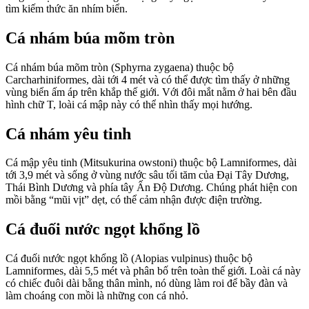
tìm kiếm thức ăn nhím biển.
Cá nhám búa mõm tròn
Cá nhám búa mõm tròn (Sphyrna zygaena) thuộc bộ
Carcharhiniformes, dài tới 4 mét và có thể được tìm thấy ở những
vùng biển ấm áp trên khắp thế giới. Với đôi mắt nằm ở hai bên đầu
hình chữ T, loài cá mập này có thể nhìn thấy mọi hướng.
Cá nhám yêu tinh
Cá mập yêu tinh (Mitsukurina owstoni) thuộc bộ Lamniformes, dài
tới 3,9 mét và sống ở vùng nước sâu tối tăm của Đại Tây Dương,
Thái Bình Dương và phía tây Ấn Độ Dương. Chúng phát hiện con
mồi bằng “mũi vịt” dẹt, có thể cảm nhận được điện trường.
Cá đuối nước ngọt khổng lồ
Cá đuối nước ngọt khổng lồ (Alopias vulpinus) thuộc bộ
Lamniformes, dài 5,5 mét và phân bố trên toàn thế giới. Loài cá này
có chiếc đuôi dài bằng thân mình, nó dùng làm roi để bầy đàn và
làm choáng con mồi là những con cá nhỏ.