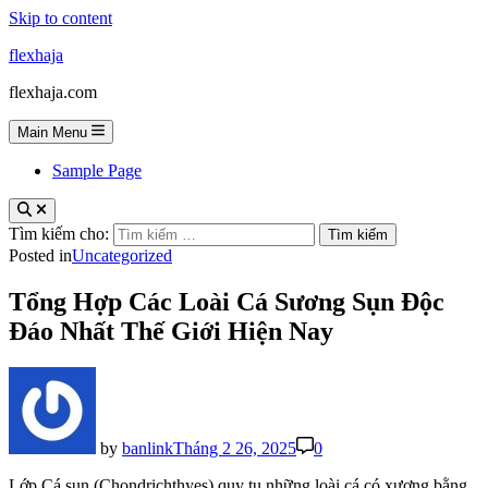
Skip to content
flexhaja
flexhaja.com
Main Menu
Sample Page
Tìm kiếm cho:
Posted in
Uncategorized
Tổng Hợp Các Loài Cá Sương Sụn Độc
Đáo Nhất Thế Giới Hiện Nay
by
banlink
Tháng 2 26, 2025
0
Lớp Cá sụn (Chondrichthyes) quy tụ những loài cá có xương bằng