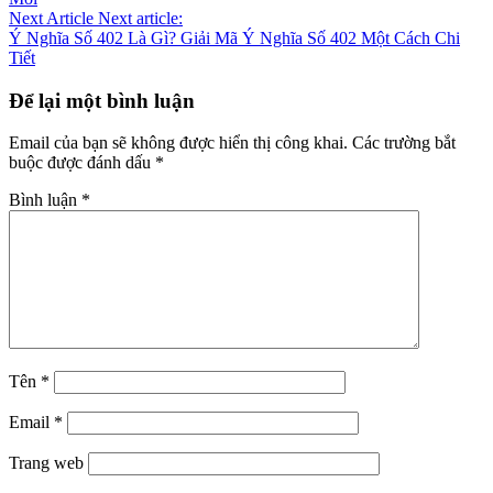
Next Article
Next article:
Ý Nghĩa Số 402 Là Gì? Giải Mã Ý Nghĩa Số 402 Một Cách Chi
Tiết
Để lại một bình luận
Email của bạn sẽ không được hiển thị công khai.
Các trường bắt
buộc được đánh dấu
*
Bình luận
*
Tên
*
Email
*
Trang web