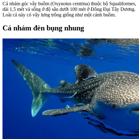
Cá nhám góc vây buồm (Oxynotus centrina) thuộc bộ Squaliformes,
dài 1,5 mét và sống ở độ sâu dưới 100 mét ở Đông Đại Tây Dương.
Loài cá này có vây lưng trông giống như một cánh buồm.
Cá nhám đèn bụng nhung