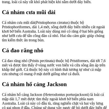
trang, loài cá này rất khó phát hiện khi nằm dưới đáy biển.
Cá nhám cưa mũi dài
Cá nhám cưa mũi dài(Pristiophorus cirratus) thuộc bộ
Pristiophoriformes, dài 1,4 mét, sống dưới đáy biển nhiều cát ngoài
khơi bờ biển Australia. Loài này dùng mỏ có răng ở hai bên giống
như lưỡi cưa để tấn công đàn cá nhỏ. Hai râu cảm giác giúp chúng
tìm kiếm thức ăn trong bùn.
Cá đao răng nhỏ
Cá đao răng nhỏ (Pristis pectinata) thuộc bộ Pristiformes, dài tới 7,6
mét và được tìm thấy ở vùng nước ven biển và cửa sông ấm áp trên
khắp thế giới. Cá thuộc bộ này có hình thái tương tự như cá mập
cưa nhưng có mang ở mặt dưới giống như cá đuối.
Cá nhám hổ cảng Jackson
Cá nhám hổ cảng Jackson (Heterodontus portusjacksoni) là loài cá
mập dài 1,7 mét được tìm thấy ngoài khơi bờ biển phía nam
Australia. Loài cá này có đầu tù, răng nghiến chặt và hai vây lưng
có gai nhọn ở đầu. Chúng sử dụng vây ngực để bò dưới đáy biển để