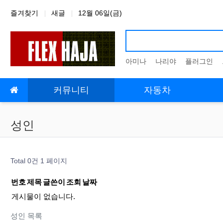
상단 네비
즐겨찾기
새글
12월 06일(금)
아미나
나리야
플러그인
메인 메뉴
커뮤니티
자동차
성인
Total 0건
1 페이지
번호
제목
글쓴이
조회
날짜
게시물이 없습니다.
성인 목록