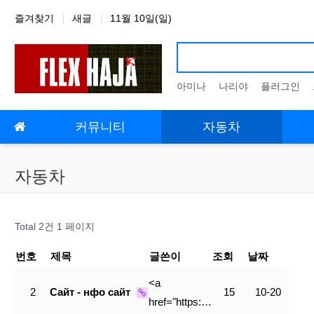
상단 네비
즐겨찾기
새글
11월 10일(일)
아미나
나리야
플러그인
메인 메뉴
커뮤니티
자동차
자동차
Total 2건
1 페이지
번호
제목
글쓴이
조회
날짜
<a
2
Сайт - нфо сайт
15
10-20
href="https:…