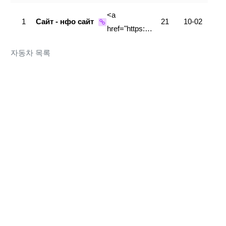
<a
1
Сайт - нфо сайт
21
10-02
href="https:…
자동차 목록