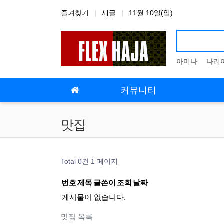
상단 네비
즐겨찾기
새글
11월 10일(일)
아미나
나리
메인 메뉴
커뮤니티
맛집
Total 0건
1 페이지
번호
제목
글쓴이
조회
날짜
게시물이 없습니다.
맛집 목록