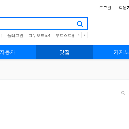
로그인
회원
야
플러그인
그누보드5.4
부트스트랩4
테마
스킨
위젯
애
자동차
맛집
카지