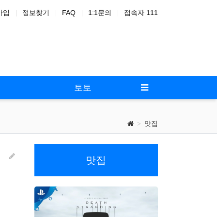
가입
정보찾기
FAQ
1:1문의
접속자 111
드온
노
토토
맛집
맛집