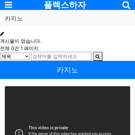
기
메뉴
플렉스하자
카지노
게시물이 없습니다.
전체 0건
1 페이지
카지노