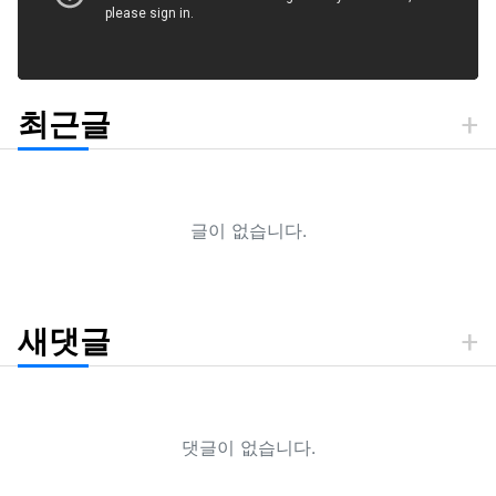
최근글
글이 없습니다.
새댓글
댓글이 없습니다.