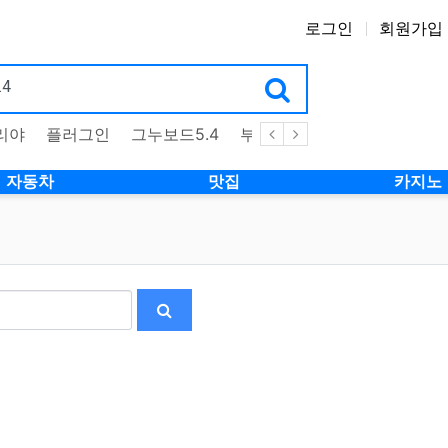
로그인
회원가입
리야
플러그인
그누보드5.4
부트스트랩4
테마
스킨
자동차
맛집
카지노