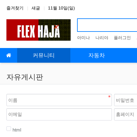
상단 네비
즐겨찾기
새글
11월 10일(일)
아미나
나리야
플러그인
메인 메뉴
커뮤니티
자동차
자유게시판
html