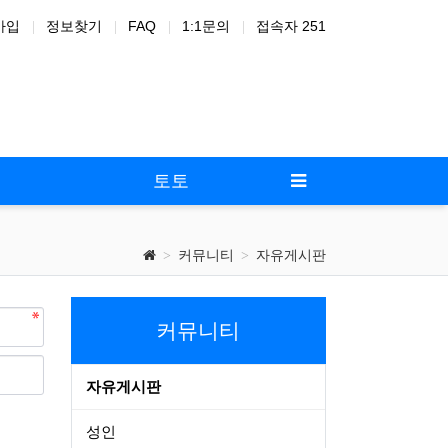
가입
정보찾기
FAQ
1:1문의
접속자 251
드온
노
토토
커뮤니티
자유게시판
커뮤니티
자유게시판
성인