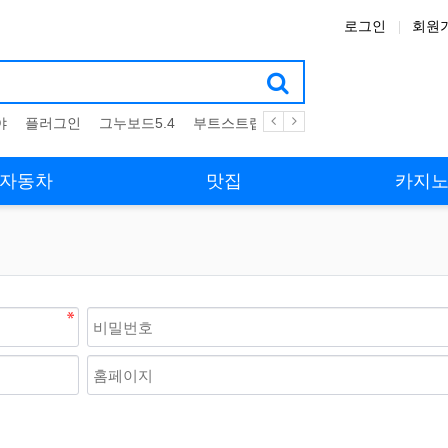
로그인
회원
야
플러그인
그누보드5.4
부트스트랩4
테마
스킨
위젯
애
자동차
맛집
카지