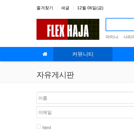
상단 네비
즐겨찾기
새글
12월 06일(금)
아미나
나리
메인 메뉴
커뮤니티
자유게시판
html