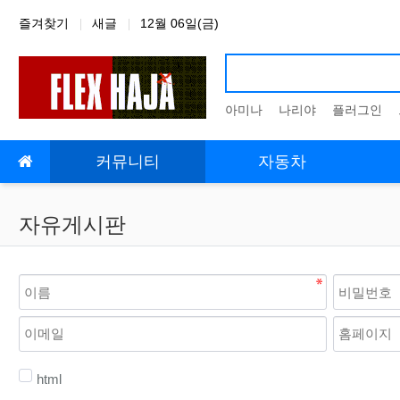
상단 네비
즐겨찾기
새글
12월 06일(금)
아미나
나리야
플러그인
메인 메뉴
커뮤니티
자동차
자유게시판
html