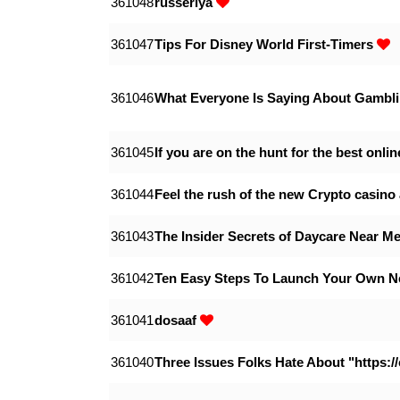
361048
russeriya
361047
Tips For Disney World First-Timers
361046
What Everyone Is Saying About Gamb
361045
If you are on the hunt for the best onli
361044
Feel the rush of the new Crypto casin
361043
The Insider Secrets of Daycare Near M
361042
Ten Easy Steps To Launch Your Own N
361041
dosaaf
361040
Three Issues Folks Hate About "https: