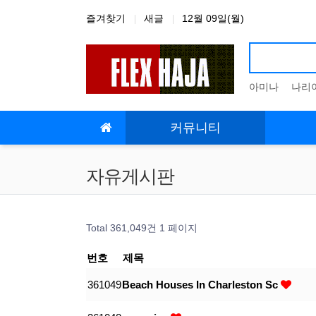
상단 네비
즐겨찾기
새글
12월 09일(월)
아미나
나리
메인 메뉴
커뮤니티
자유게시판
Total 361,049건
1 페이지
번호
제목
361049
Beach Houses In Charleston Sc