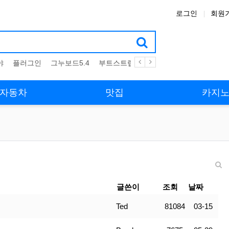
로그인
회원
야
플러그인
그누보드5.4
부트스트랩4
테마
스킨
위젯
애
자동차
맛집
카지
글쓴이
조회
날짜
Ted
81084
03-15