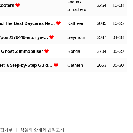
Lashay
cooters
3264
10-08
Smathers
ind The Best Daycares Ne…
Kathleen
3085
10-25
/post/178448-istoriya-…
Seymour
2987
04-18
r Ghost 2 Immobiliser
Ronda
2704
05-29
ver: a Step-by-Step Guid…
Cathern
2663
05-30
수집거부
책임의 한계와 법적고지