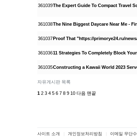
361039
The Expert Guide To Compact Travel S
361038
The Nine Biggest Daycare Near Me - F
361037
Proof That "https://primorye24.ru/news
361036
11 Strategies To Completely Block You
361035
Constructing a Kawaii World 2023 Ser
자유게시판 목록
1
2
3
4
5
6
7
8
9
10
다음
맨끝
사이트 소개
개인정보처리방침
이메일 무단