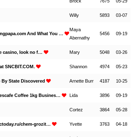
Brock
7675
05-29
Willy
5893
03-07
Maya
lingpapa.com And What You …
5456
09-19
Abernathy
ne casino, look no f…
Mary
5048
03-26
o at SNCBIT.COM.
Shannon
4974
05-23
e By State Discovered
Arnette Burr
4187
10-25
escafe Coffee 1kg Busines…
Lida
3896
09-19
Cortez
3864
05-28
//ctoday.ru/chem-grozit…
Yvette
3763
04-18