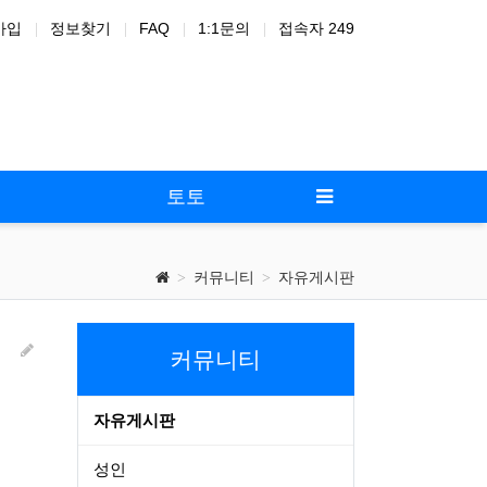
가입
정보찾기
FAQ
1:1문의
접속자 249
드온
노
토토
커뮤니티
자유게시판
커뮤니티
자유게시판
성인