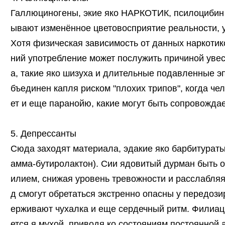
Галлюциногены, экие яко НАРКОТИК, псилоцибин 
ывают изменённое цветовосприятие реальности, 
Хотя физическая зависимость от данных наркотик
ний употребление может послужить причиной увес
а, такие яко шизуха и длительные подавленные э
бъединен капля риском "плохих трипов", когда че
ет и еще паранойю, какие могут быть сопровожд
5. Депрессанты
Сюда заходят материала, эдакие яко барбитураты
амма-бутиролактон). Сии ядовитый дурман быть
илием, снижая уровень тревожности и расслабляя 
д смогут обретаться экстренно опасны у передози
ерживают чухалка и еще сердечный ритм. Филиац
ется я мухой, приводя ко состояниям постоянной