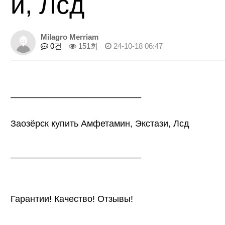
и, Лсд
Milagro Merriam
0건
151회
24-10-18 06:47
__________________________
Заозёрск купить Амфетамин, Экстази, Лсд
__________________________
Гарантии! Качество! Отзывы!