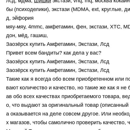
лсд, мдма,
Шишки
экстази, vhq, mq, москва кокаин
бы (психоделики), экстази (MDMA, ext, круглые, д
д, эйфория
мяу-мяу, 4mmc, амфетамин, фен, экстази, XTC, MDM
дон, мёд, гашиш,
Заозёрск купить Амфетамин, Экстази, Лсд
Привет всем бандиты? как дела у вас?
Заозёрск купить Амфетамин, Экстази, Лсд
Заозёрск купить Амфетамин, Экстази, Лсд
Такие как я всегда обо всем приобретенном или 
вают количество и качество, но такие же как я не 
ав обо всех качествах приобретаемого товара, вед
о, что выдают за оригинальный товар (описанный
а оказывается на деле совсем другое. Или необх
х магазов, чтобы самолично проверить качество, 