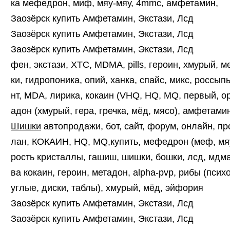
ка мефедрон, миф, мяу-мяу, 4mmc, амфетамин,
Заозёрск купить Амфетамин, Экстази, Лсд
Заозёрск купить Амфетамин, Экстази, Лсд
Заозёрск купить Амфетамин, Экстази, Лсд
фен, экстази, XTC, MDMA, pills, героин, хмурый, 
ки, гидропоника, опий, ханка, спайс, микс, россыпь
нт, MDA, лирика, кокаин (VHQ, HQ, MQ, первый, оре
адон (хмурый, гера, гречка, мёд, мясо), амфетамин
Шишки
автопродажи, бот, сайт, форум, онлайн, пр
лан, КОКАИН, HQ, MQ,купить, мефедрон (меф, мяу
рость кристаллы, гашиш, шишки, бошки, лсд, мдма
ва кокаин, героин, метадон, alpha-pvp, рибы (псих
углые, диски, таблы), хмурый, мёд, эйфория
Заозёрск купить Амфетамин, Экстази, Лсд
Заозёрск купить Амфетамин, Экстази, Лсд