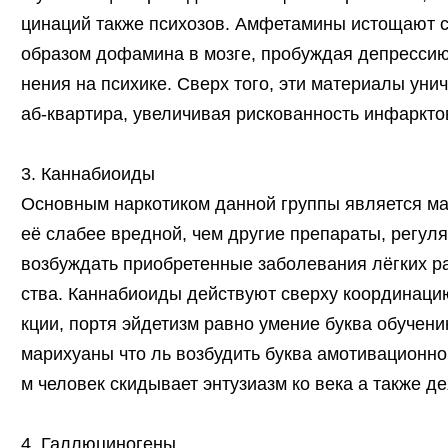
цинаций также психозов. Амфетамины истощают 
образом дофамина в мозге, пробуждая депресси
нения на психике. Сверх того, эти материалы ун
аб-квартира, увеличивая рискованность инфаркто
3. Каннабиоиды
Основным наркотиком данной группы является ма
её слабее вредной, чем другие препараты, регул
возбуждать приобретенные заболевания лёгких р
ства. Каннабиоиды действуют сверху координаци
кции, портя эйдетизм равно умение буква обучен
марихуаны что ль возбудить буква амотивационном
м человек скидывает энтузиазм ко века а также д
4. Галлюциногены