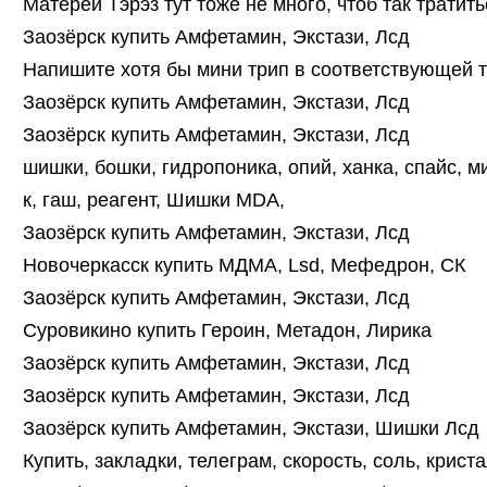
Матерей Тэрэз тут тоже не много, чтоб так тратить
Заозёрск купить Амфетамин, Экстази, Лсд
Напишите хотя бы мини трип в соответствующей т
Заозёрск купить Амфетамин, Экстази, Лсд
Заозёрск купить Амфетамин, Экстази, Лсд
шишки, бошки, гидропоника, опий, ханка, спайс, ми
к, гаш, реагент, Шишки MDA,
Заозёрск купить Амфетамин, Экстази, Лсд
Новочеркасск купить МДМА, Lsd, Мефедрон, СК
Заозёрск купить Амфетамин, Экстази, Лсд
Суровикино купить Героин, Метадон, Лирика
Заозёрск купить Амфетамин, Экстази, Лсд
Заозёрск купить Амфетамин, Экстази, Лсд
Заозёрск купить Амфетамин, Экстази, Шишки Лсд
Купить, закладки, телеграм, скорость, соль, крист