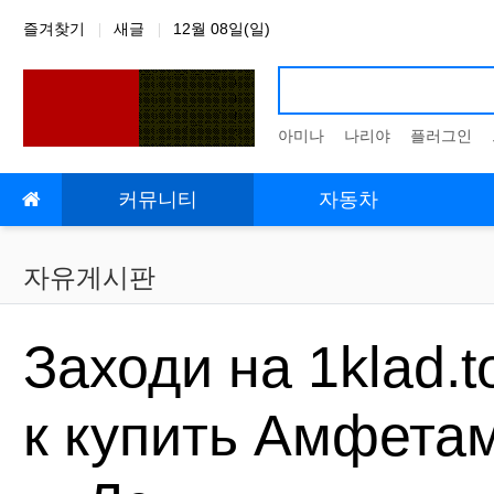
상단 네비
즐겨찾기
새글
12월 08일(일)
아미나
나리야
플러그인
메인 메뉴
커뮤니티
자동차
자유게시판
Заходи на 1klad.
к купить Амфетам