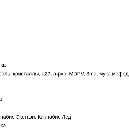
ика
 соль, кристаллы, a29, a-pvp, MDPV, 3md, мука мефед
и
ннабис
Экстази, Каннабис Лсд
ика