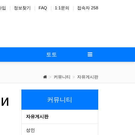
가입
정보찾기
FAQ
1:1문의
접속자 258
드온
노
토토
커뮤니티
자유게시판
пи
커뮤니티
자유게시판
성인