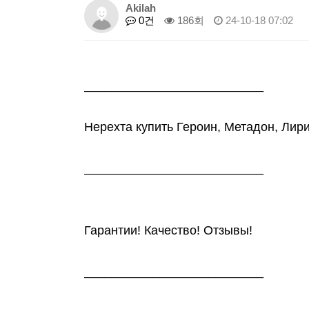
Akilah
0건
186회
24-10-18 07:02
__________________________
Нерехта купить Героин, Метадон, Лир
__________________________
Гарантии! Качество! Отзывы!
__________________________