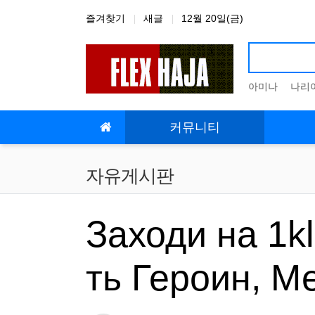
상단 네비
즐겨찾기
새글
12월 20일(금)
아미나
나리
메인 메뉴
커뮤니티
자유게시판
Заходи на 1k
ть Героин, М