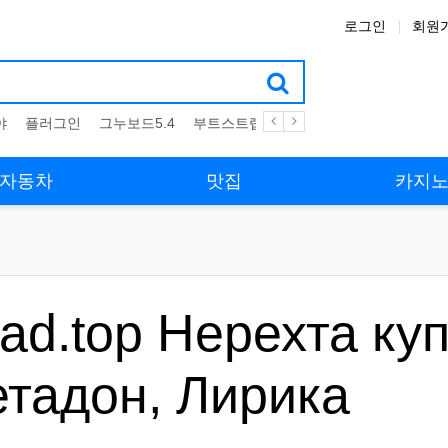
로그인
회원
야
플러그인
그누보드5.4
부트스트랩4
테마
스킨
위젯
애
자동차
맛집
카지
lad.top Нерехта ку
етадон, Лирика