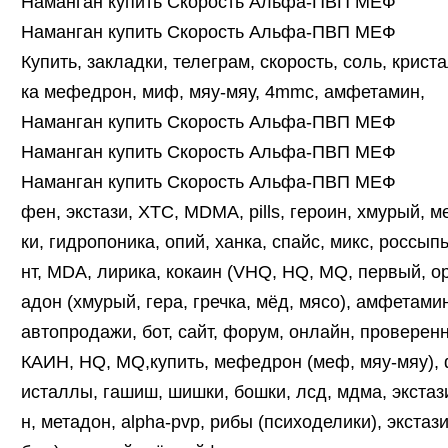
Наманган купить Скорость Альфа-ПВП МЕФ
Наманган купить Скорость Альфа-ПВП МЕФ
Купить, закладки, телеграм, скорость, соль, крист
ка мефедрон, миф, мяу-мяу, 4mmc, амфетамин,
Наманган купить Скорость Альфа-ПВП МЕФ
Наманган купить Скорость Альфа-ПВП МЕФ
Наманган купить Скорость Альфа-ПВП МЕФ
фен, экстази, XTC, MDMA, pills, героин, хмурый, 
ки, гидропоника, опий, ханка, спайс, микс, россыпь
нт, MDA, лирика, кокаин (VHQ, HQ, MQ, первый, оре
адон (хмурый, гера, гречка, мёд, мясо), амфетамин
автопродажи, бот, сайт, форум, онлайн, проверенн
КАИН, HQ, MQ,купить, мефедрон (меф, мяу-мяу), ф
исталлы, гашиш, шишки, бошки, лсд, мдма, экстази
н, метадон, alpha-pvp, рибы (психоделики), экстаз