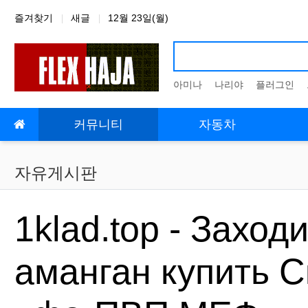
상단 네비
즐겨찾기
새글
12월 23일(월)
아미나
나리야
플러그인
메인 메뉴
커뮤니티
자동차
자유게시판
1klad.top - Заход
аманган купить С