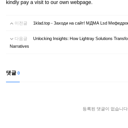
kindly pay a visit to our own webpage.
이전글
1klad.top - Заходи на сайт! МДМА Lsd Мефедро
다음글
Unlocking Insights: How Lightray Solutions Transfo
Narratives
댓글
0
등록된 댓글이 없습니다