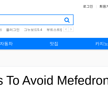
로그인
회원
야
플러그인
그누보드5.4
부트스트랩4
테마
스킨
위젯
애
자동차
맛집
카지
s To Avoid Mefedro