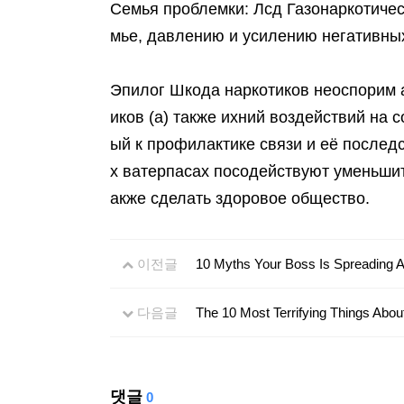
Семья проблемки: Лсд Газонаркотичес
мье, давлению и усилению негативных
Эпилог Шкода наркотиков неоспорим а
иков (а) также ихний воздействий на
ый к профилактике связи и её послед
х ватерпасах посодействуют уменьшит
акже сделать здоровое общество.
이전글
10 Myths Your Boss Is Spreading 
다음글
The 10 Most Terrifying Things Abou
댓글
0