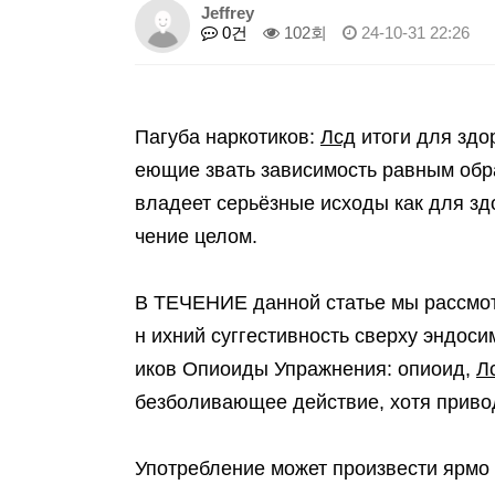
Jeffrey
0건
102회
24-10-31 22:26
Пагуба наркотиков:
Лсд
итоги для здо
еющие звать зависимость равным обр
владеет серьёзные исходы как для з
чение целом.
В ТЕЧЕНИЕ данной статье мы рассмо
н ихний суггестивность сверху эндос
иков Опиоиды Упражнения: опиоид,
Л
безболивающее действие, хотя привод
Употребление может произвести ярмо 