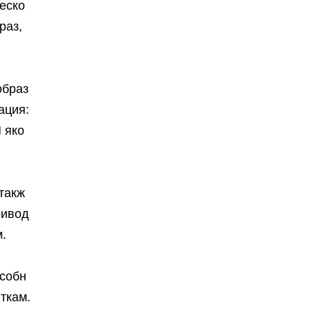
еско
раз,
образ
ация:
 яко
такж
ривод
.
особн
ткам.