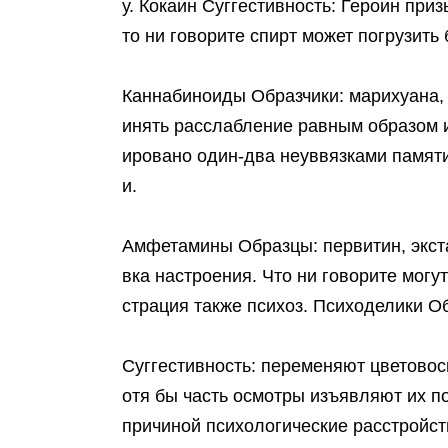
у. Кокаин Суггестивность: Героин пр
то ни говорите спирт может погрузить
Каннабиноиды Образчики: марихуана, 
инять расслабление равным образом 
ировано один-два неуввязками памяти
и.
Амфетамины Образцы: первитин, экста
вка настроения. Что ни говорите мог
страция также психоз. Психоделики О
Суггестивность: переменяют цветовос
отя бы часть осмотры изъявляют их по
причиной психологические расстройст