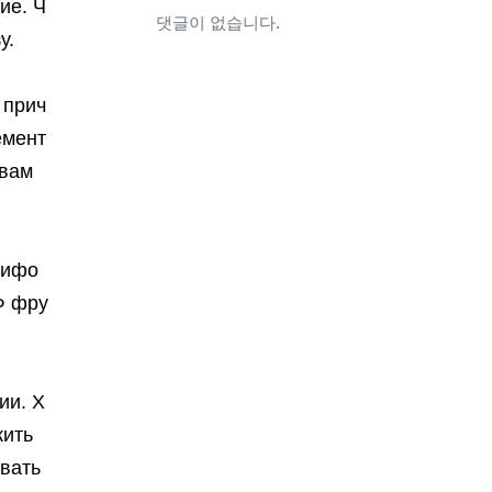
ие. Ч
댓글이 없습니다.
у.
 прич
емент
твам
лифо
Ф фру
ии. Х
жить
ывать