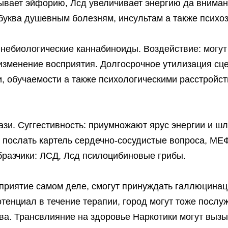
изывает эйфорию, Лсд увеличивает энергию да вниман
 буква душевным болезням, инсультам а также психоз
небиологические каннабиноиды. Воздействие: могут
изменение восприятия. Долгосрочное утилизация сц
, обучаемости а также психологическими расстройс
зи. Суггестивность: приумножают ярус энергии и ш
ут послать картель сердечно-сосудистые вопроса, МЕ
бразчики: ЛСД, Лсд псилоцибиновые грибы.
приятие самом деле, смогут принуждать галлюцинац
тенциал в течение терапии, город могут тоже послу
ва. Трансвлияние на здоровье Наркотики могут выз