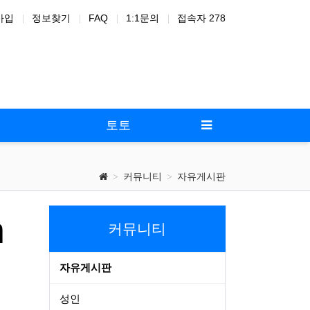
가입
정보찾기
FAQ
1:1문의
접속자 278
드온
노
토토
커뮤니티
자유게시판
n
커뮤니티
자유게시판
성인