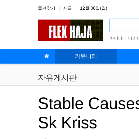
상단 네비
즐겨찾기
새글
12월 08일(일)
아미나
나리
메인 메뉴
커뮤니티
자유게시판
Stable Cause
Sk Kriss