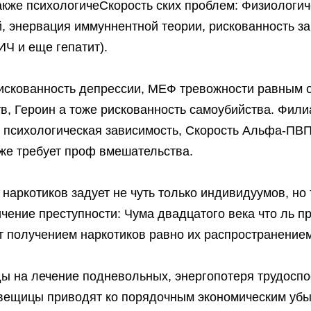
также психологичеСкорость ских проблем: Физиологич
, энервация иммуннентной теории, рискованность за
ИЧ и еще гепатит).
искованность депрессии, МЕФ тревожности равным 
тв, Героин а тоже рискованность самоубийства. Фили
и психологическая зависимость, Скорость Альфа-ПВП
кже требует проф вмешательства.
аркотиков задует не чуть только индивидуумов, но 
ичение преступности: Чума двадцатого века что ль п
т получением наркотиков равно их распространением
ы на лечение подневольных, энергопотеря трудосп
 вещицы приводят ко порядочным экономическим убы