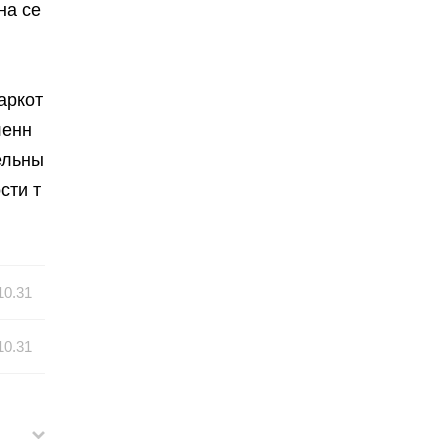
на се
аркот
ленн
ельны
сти т
10.31
10.31