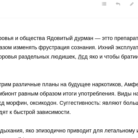
ровья и общества Ядовитый дурман — этто препарат
азом изменять фрустрация сознания. Ихний эксплуа
доровья раздельных людишек,
Лсд
яко и чтобы братии
трим различные планы на будущее наркотиков, Амф
имбионт равным образом итоги употребления. Виды н
сд
морфин, оксикодон. Суггестивность: являют боль
ят к быстрой зависимости.
дыхания, яко эпизодично приводит для летальному 