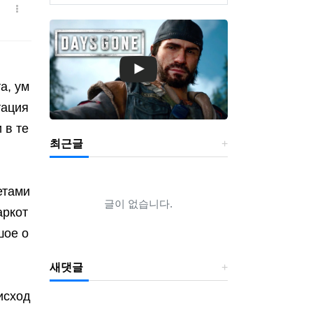
а, ум
тация
 в те
최근글
етами
글이 없습니다.
аркот
шое о
새댓글
исход