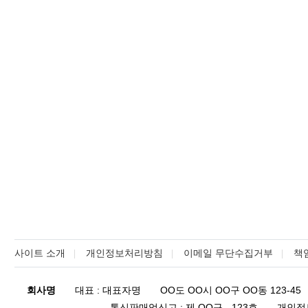
사이트 소개
개인정보처리방침
이메일 무단수집거부
책
회사명
대표 : 대표자명
OO도 OO시 OO구 OO동 123-45
통신판매업신고 : 제 OO구 - 123호
개인정