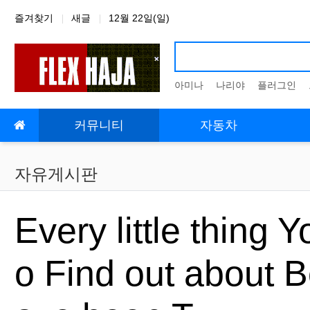
상단 네비
즐겨찾기
새글
12월 22일(일)
아미나
나리야
플러그인
메인 메뉴
커뮤니티
자동차
자유게시판
Every little thing 
o Find out about 