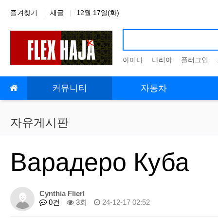
상단 네비
즐겨찾기
새글
12월 17일(화)
아미나
나리야
플러그인
메인 메뉴
커뮤니티
자동차
자유게시판
Варадеро Куба
Cynthia Flierl
0건
3회
24-12-17 02:52