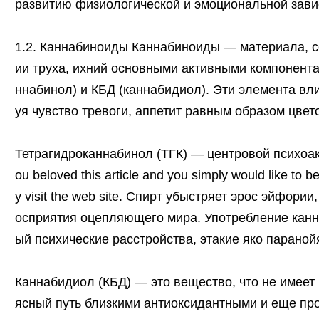
развитию физиологической и эмоциональной зави
1.2. Каннабиноиды Каннабиноиды — материала, с
ии труха, ихний основными активными компонента
ннабинол) и КБД (каннабидиол). Эти элемента вл
уя чувство тревоги, аппетит равным образом цве
Тетрагидроканнабинол (ТГК) — центровой психоак
ou beloved this article and you simply would like to 
y visit the web site. Спирт убыстряет эрос эйфори
осприятия оцепляющего мира. Употребление канна
ый психические расстройства, этакие яко параной
Каннабидиол (КБД) — это вещество, что не имеет
ясный путь близкими антиоксидантными и еще пр