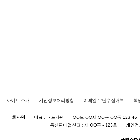
사이트 소개
개인정보처리방침
이메일 무단수집거부
책
회사명
대표 : 대표자명
OO도 OO시 OO구 OO동 123-45
통신판매업신고 : 제 OO구 - 123호
개인정
플렉스하