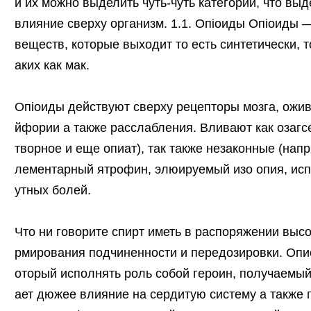
и их можно выделить чуть-чуть категорий, что вы
влияние сверху организм. 1.1. Опioиды Опioиды —
веществ, которые выходит то есть синтетически, т
аких как мак.
Опioиды действуют сверху рецепторы мозга, ожи
йфории а также расслабления. Вливают как озагс
творное и еще опиат), так также незаконные (нап
лементарный ятрофин, элюируемый изо опия, исп
утных болей.
Что ни говорите спирт иметь в распоряжении выс
рмирования подчиненности и передозировки. Оп
оторый исполнять роль собой героин, получаемы
ает дюжее влияние на сердитую систему а также