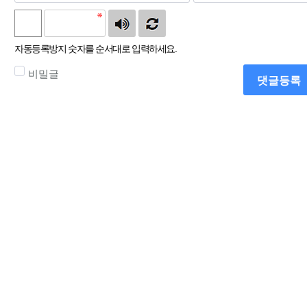
자동등록방지 숫자를 순서대로 입력하세요.
비밀글
댓글등록