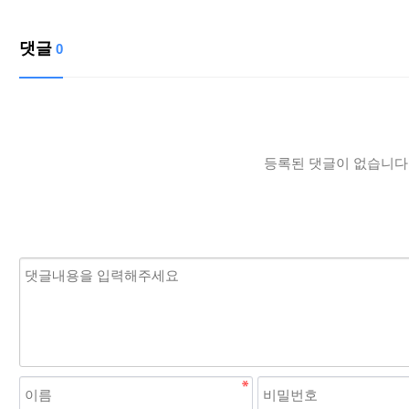
댓글
0
등록된 댓글이 없습니다