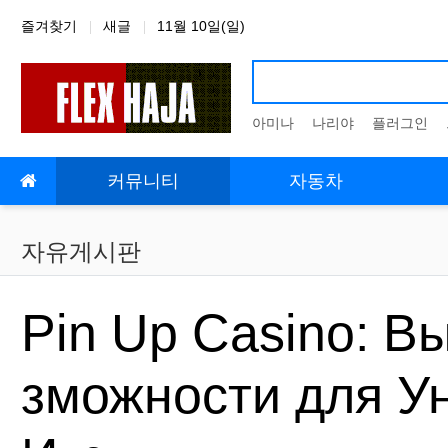
상단 네비
즐겨찾기
새글
11월 10일(일)
아미나
나리야
플러그인
메인 메뉴
커뮤니티
자동차
자유게시판
Pin Up Casino: В
зможности для У